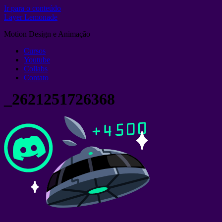
Ir para o conteúdo
Layer Lemonade
Motion Design e Animação
Cursos
Youtube
Collabs
Contato
_2621251726368