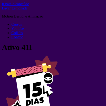
Ir para o conteúdo
Layer Lemonade
Motion Design e Animação
Cursos
Youtube
Collabs
Contato
Ativo 411