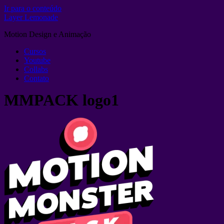
Ir para o conteúdo
Layer Lemonade
Motion Design e Animação
Cursos
Youtube
Collabs
Contato
MMPACK logo1