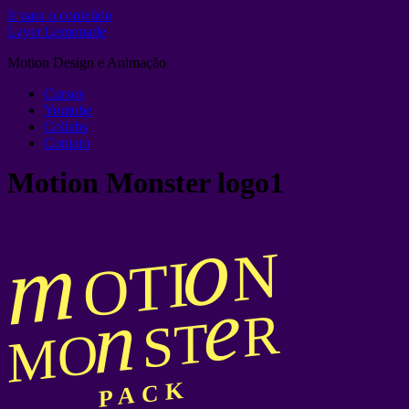
Ir para o conteúdo
Layer Lemonade
Motion Design e Animação
Cursos
Youtube
Collabs
Contato
Motion Monster logo1