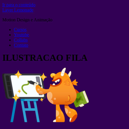
Ir para o conteúdo
Layer Lemonade
Motion Design e Animação
Cursos
Youtube
Collabs
Contato
ILUSTRACAO FILA