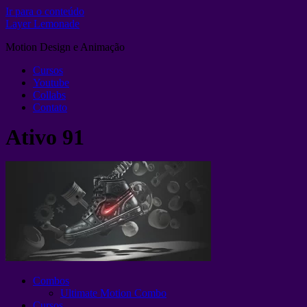
Ir para o conteúdo
Layer Lemonade
Motion Design e Animação
Cursos
Youtube
Collabs
Contato
Ativo 91
Combos
Ultimate Motion Combo
Cursos