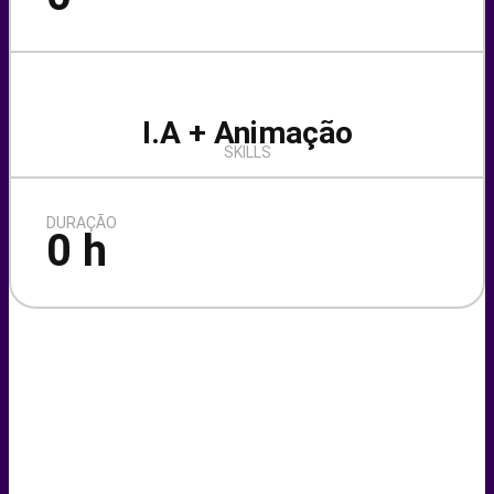
I.A + Animação
SKILLS
DURAÇÃO
0
h