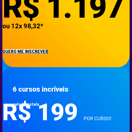
R$
1.197
ou 12x 98,32*
QUERO ME INSCREVER
6 cursos incríveis
R$
199
pela bagatela
POR CURSO!