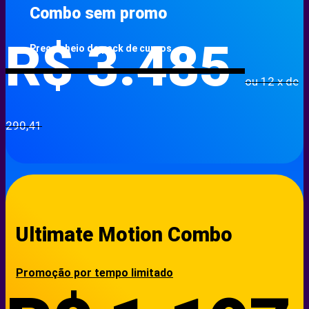
Combo sem promo
R$
3.485
Preço cheio do pack de cursos
ou 12 x de
290,41
Ultimate Motion Combo
Promoção por tempo limitado