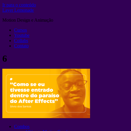
Ir para o conteúdo
Layer Lemonade
Motion Design e Animação
Cursos
Youtube
Collabs
Contato
6
Combos