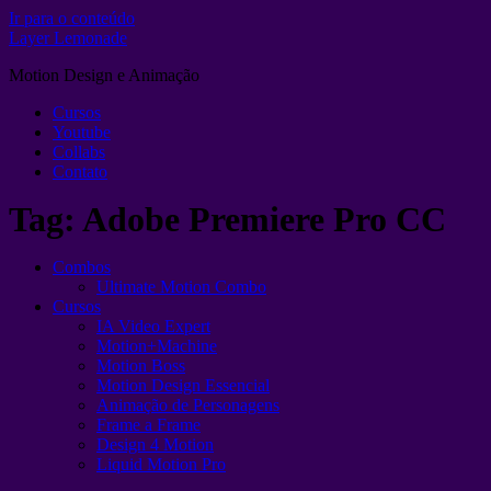
Ir para o conteúdo
Layer Lemonade
Motion Design e Animação
Cursos
Youtube
Collabs
Contato
Tag:
Adobe Premiere Pro CC
Combos
Ultimate Motion Combo
Cursos
IA Video Expert
Motion+Machine
Motion Boss
Motion Design Essencial
Animação de Personagens
Frame a Frame
Design 4 Motion
Liquid Motion Pro