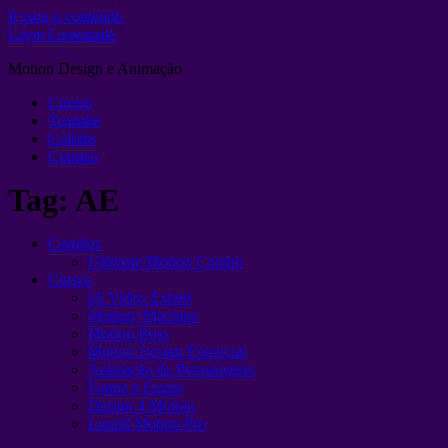
Ir para o conteúdo
Layer Lemonade
Motion Design e Animação
Cursos
Youtube
Collabs
Contato
Tag:
AE
Combos
Ultimate Motion Combo
Cursos
IA Video Expert
Motion+Machine
Motion Boss
Motion Design Essencial
Animação de Personagens
Frame a Frame
Design 4 Motion
Liquid Motion Pro