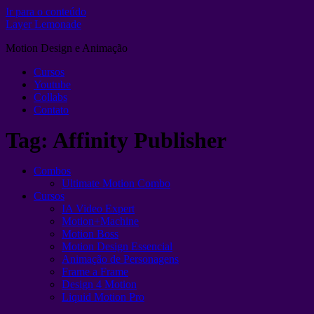
Ir para o conteúdo
Layer Lemonade
Motion Design e Animação
Cursos
Youtube
Collabs
Contato
Tag:
Affinity Publisher
Combos
Ultimate Motion Combo
Cursos
IA Video Expert
Motion+Machine
Motion Boss
Motion Design Essencial
Animação de Personagens
Frame a Frame
Design 4 Motion
Liquid Motion Pro