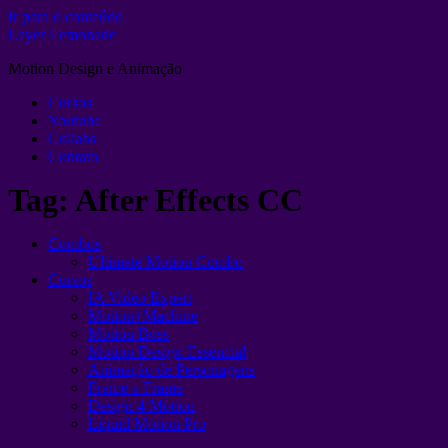
Ir para o conteúdo
Layer Lemonade
Motion Design e Animação
Cursos
Youtube
Collabs
Contato
Tag:
After Effects CC
Combos
Ultimate Motion Combo
Cursos
IA Video Expert
Motion+Machine
Motion Boss
Motion Design Essencial
Animação de Personagens
Frame a Frame
Design 4 Motion
Liquid Motion Pro