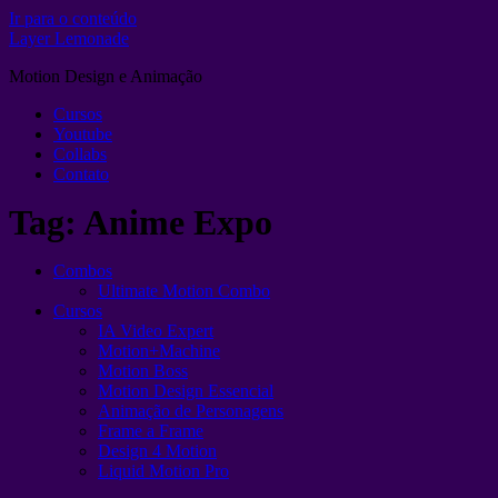
Ir para o conteúdo
Layer Lemonade
Motion Design e Animação
Cursos
Youtube
Collabs
Contato
Tag:
Anime Expo
Combos
Ultimate Motion Combo
Cursos
IA Video Expert
Motion+Machine
Motion Boss
Motion Design Essencial
Animação de Personagens
Frame a Frame
Design 4 Motion
Liquid Motion Pro