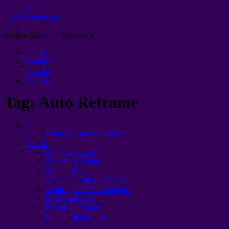
Skip to content
Layer Lemonade
Motion Design e Animação
Cursos
Youtube
Collabs
Contato
Tag:
Auto Reframe
Combos
Ultimate Motion Combo
Cursos
IA Video Expert
Motion+Machine
Motion Boss
Motion Design Essencial
Animação de Personagens
Frame a Frame
Design 4 Motion
Liquid Motion Pro