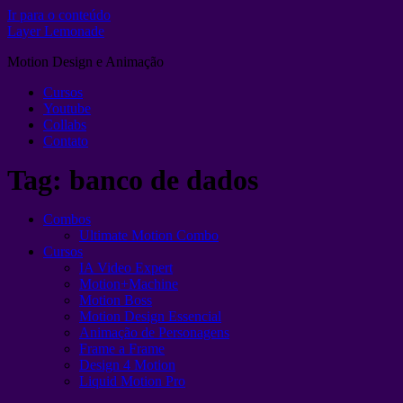
Ir para o conteúdo
Layer Lemonade
Motion Design e Animação
Cursos
Youtube
Collabs
Contato
Tag:
banco de dados
Combos
Ultimate Motion Combo
Cursos
IA Video Expert
Motion+Machine
Motion Boss
Motion Design Essencial
Animação de Personagens
Frame a Frame
Design 4 Motion
Liquid Motion Pro