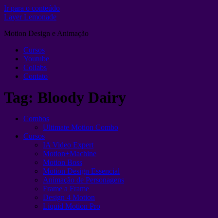
Ir para o conteúdo
Layer Lemonade
Motion Design e Animação
Cursos
Youtube
Collabs
Contato
Tag:
Bloody Dairy
Combos
Ultimate Motion Combo
Cursos
IA Video Expert
Motion+Machine
Motion Boss
Motion Design Essencial
Animação de Personagens
Frame a Frame
Design 4 Motion
Liquid Motion Pro