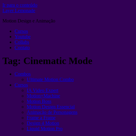
Ir para o conteúdo
Layer Lemonade
Motion Design e Animação
Cursos
Youtube
Collabs
Contato
Tag:
Cinematic Mode
Combos
Ultimate Motion Combo
Cursos
IA Video Expert
Motion+Machine
Motion Boss
Motion Design Essencial
Animação de Personagens
Frame a Frame
Design 4 Motion
Liquid Motion Pro