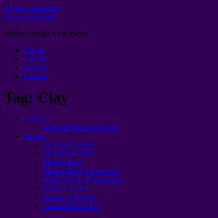
Ir para o conteúdo
Layer Lemonade
Motion Design e Animação
Cursos
Youtube
Collabs
Contato
Tag:
Clay
Combos
Ultimate Motion Combo
Cursos
IA Video Expert
Motion+Machine
Motion Boss
Motion Design Essencial
Animação de Personagens
Frame a Frame
Design 4 Motion
Liquid Motion Pro