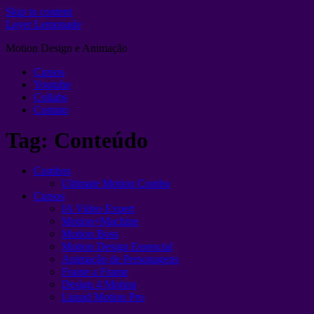
Skip to content
Layer Lemonade
Motion Design e Animação
Cursos
Youtube
Collabs
Contato
Tag:
Conteúdo
Combos
Ultimate Motion Combo
Cursos
IA Video Expert
Motion+Machine
Motion Boss
Motion Design Essencial
Animação de Personagens
Frame a Frame
Design 4 Motion
Liquid Motion Pro