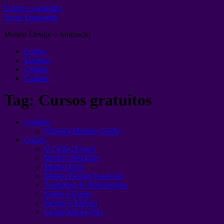
Ir para o conteúdo
Layer Lemonade
Motion Design e Animação
Cursos
Youtube
Collabs
Contato
Tag:
Cursos gratuitos
Combos
Ultimate Motion Combo
Cursos
IA Video Expert
Motion+Machine
Motion Boss
Motion Design Essencial
Animação de Personagens
Frame a Frame
Design 4 Motion
Liquid Motion Pro