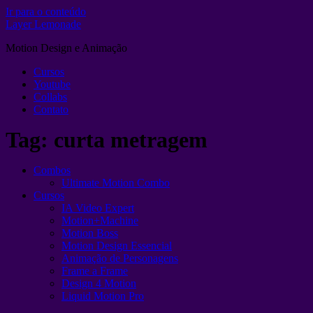
Ir para o conteúdo
Layer Lemonade
Motion Design e Animação
Cursos
Youtube
Collabs
Contato
Tag:
curta metragem
Combos
Ultimate Motion Combo
Cursos
IA Video Expert
Motion+Machine
Motion Boss
Motion Design Essencial
Animação de Personagens
Frame a Frame
Design 4 Motion
Liquid Motion Pro