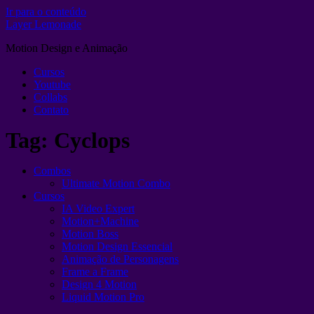
Ir para o conteúdo
Layer Lemonade
Motion Design e Animação
Cursos
Youtube
Collabs
Contato
Tag:
Cyclops
Combos
Ultimate Motion Combo
Cursos
IA Video Expert
Motion+Machine
Motion Boss
Motion Design Essencial
Animação de Personagens
Frame a Frame
Design 4 Motion
Liquid Motion Pro