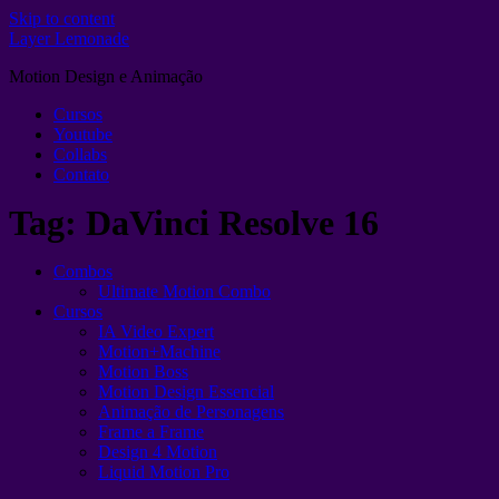
Skip to content
Layer Lemonade
Motion Design e Animação
Cursos
Youtube
Collabs
Contato
Tag:
DaVinci Resolve 16
Combos
Ultimate Motion Combo
Cursos
IA Video Expert
Motion+Machine
Motion Boss
Motion Design Essencial
Animação de Personagens
Frame a Frame
Design 4 Motion
Liquid Motion Pro