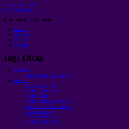
Ir para o conteúdo
Layer Lemonade
Motion Design e Animação
Cursos
Youtube
Collabs
Contato
Tag:
Dicas
Combos
Ultimate Motion Combo
Cursos
IA Video Expert
Motion+Machine
Motion Boss
Motion Design Essencial
Animação de Personagens
Frame a Frame
Design 4 Motion
Liquid Motion Pro