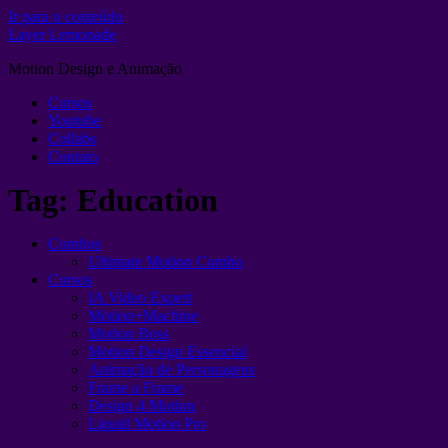
Ir para o conteúdo
Layer Lemonade
Motion Design e Animação
Cursos
Youtube
Collabs
Contato
Tag:
Education
Combos
Ultimate Motion Combo
Cursos
IA Video Expert
Motion+Machine
Motion Boss
Motion Design Essencial
Animação de Personagens
Frame a Frame
Design 4 Motion
Liquid Motion Pro