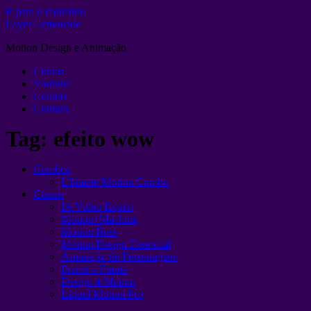
Ir para o conteúdo
Layer Lemonade
Motion Design e Animação
Cursos
Youtube
Collabs
Contato
Tag:
efeito wow
Combos
Ultimate Motion Combo
Cursos
IA Video Expert
Motion+Machine
Motion Boss
Motion Design Essencial
Animação de Personagens
Frame a Frame
Design 4 Motion
Liquid Motion Pro