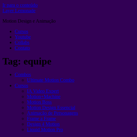
Ir para o conteúdo
Layer Lemonade
Motion Design e Animação
Cursos
Youtube
Collabs
Contato
Tag:
equipe
Combos
Ultimate Motion Combo
Cursos
IA Video Expert
Motion+Machine
Motion Boss
Motion Design Essencial
Animação de Personagens
Frame a Frame
Design 4 Motion
Liquid Motion Pro