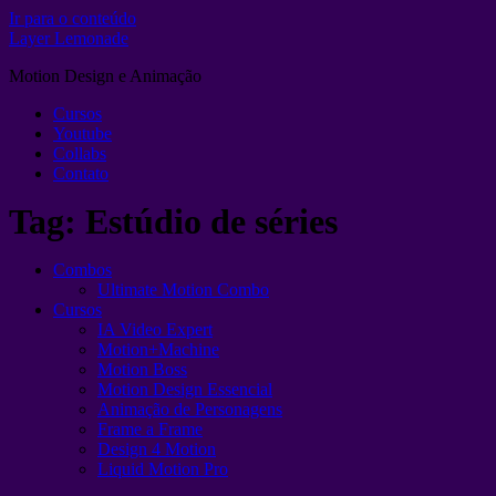
Ir para o conteúdo
Layer Lemonade
Motion Design e Animação
Cursos
Youtube
Collabs
Contato
Tag:
Estúdio de séries
Combos
Ultimate Motion Combo
Cursos
IA Video Expert
Motion+Machine
Motion Boss
Motion Design Essencial
Animação de Personagens
Frame a Frame
Design 4 Motion
Liquid Motion Pro