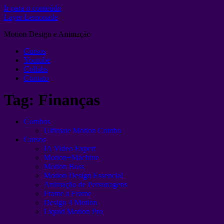
Ir para o conteúdo
Layer Lemonade
Motion Design e Animação
Cursos
Youtube
Collabs
Contato
Tag:
Finanças
Combos
Ultimate Motion Combo
Cursos
IA Video Expert
Motion+Machine
Motion Boss
Motion Design Essencial
Animação de Personagens
Frame a Frame
Design 4 Motion
Liquid Motion Pro