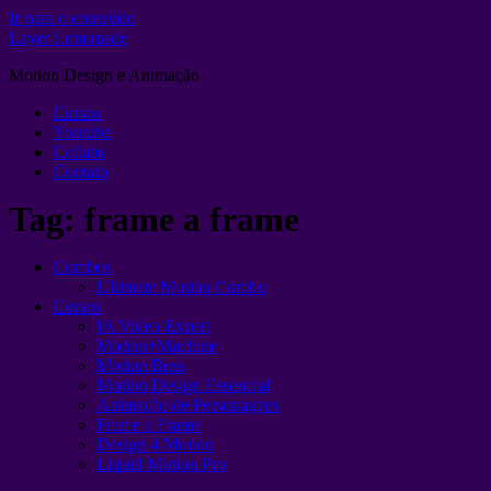
Ir para o conteúdo
Layer Lemonade
Motion Design e Animação
Cursos
Youtube
Collabs
Contato
Tag:
frame a frame
Combos
Ultimate Motion Combo
Cursos
IA Video Expert
Motion+Machine
Motion Boss
Motion Design Essencial
Animação de Personagens
Frame a Frame
Design 4 Motion
Liquid Motion Pro