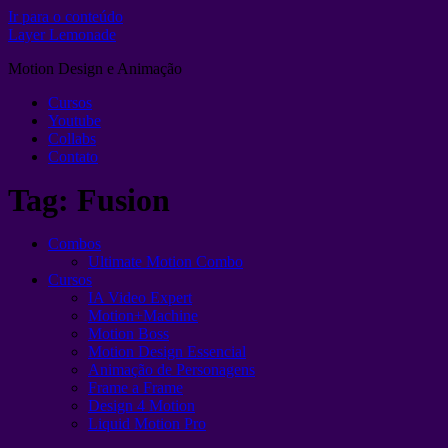
Ir para o conteúdo
Layer Lemonade
Motion Design e Animação
Cursos
Youtube
Collabs
Contato
Tag:
Fusion
Combos
Ultimate Motion Combo
Cursos
IA Video Expert
Motion+Machine
Motion Boss
Motion Design Essencial
Animação de Personagens
Frame a Frame
Design 4 Motion
Liquid Motion Pro