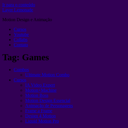
Ir para o conteúdo
Layer Lemonade
Motion Design e Animação
Cursos
Youtube
Collabs
Contato
Tag:
Games
Combos
Ultimate Motion Combo
Cursos
IA Video Expert
Motion+Machine
Motion Boss
Motion Design Essencial
Animação de Personagens
Frame a Frame
Design 4 Motion
Liquid Motion Pro