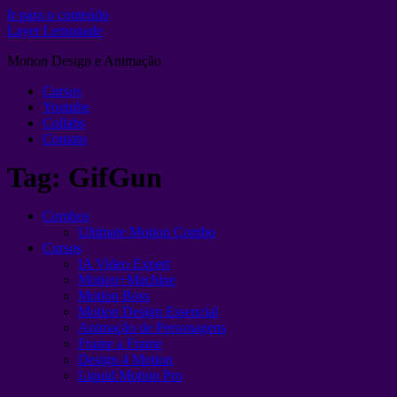
Ir para o conteúdo
Layer Lemonade
Motion Design e Animação
Cursos
Youtube
Collabs
Contato
Tag:
GifGun
Combos
Ultimate Motion Combo
Cursos
IA Video Expert
Motion+Machine
Motion Boss
Motion Design Essencial
Animação de Personagens
Frame a Frame
Design 4 Motion
Liquid Motion Pro