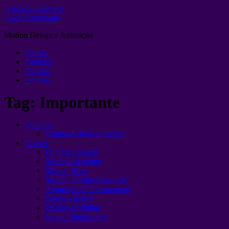
Ir para o conteúdo
Layer Lemonade
Motion Design e Animação
Cursos
Youtube
Collabs
Contato
Tag:
Importante
Combos
Ultimate Motion Combo
Cursos
IA Video Expert
Motion+Machine
Motion Boss
Motion Design Essencial
Animação de Personagens
Frame a Frame
Design 4 Motion
Liquid Motion Pro