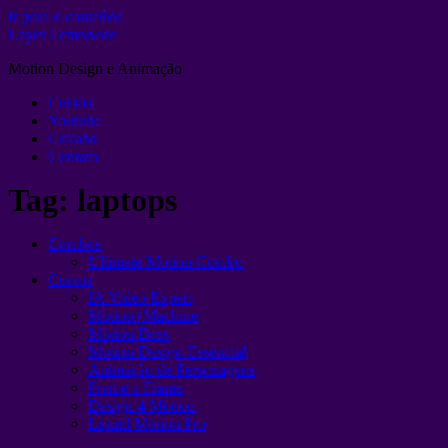
Ir para o conteúdo
Layer Lemonade
Motion Design e Animação
Cursos
Youtube
Collabs
Contato
Tag:
laptops
Combos
Ultimate Motion Combo
Cursos
IA Video Expert
Motion+Machine
Motion Boss
Motion Design Essencial
Animação de Personagens
Frame a Frame
Design 4 Motion
Liquid Motion Pro