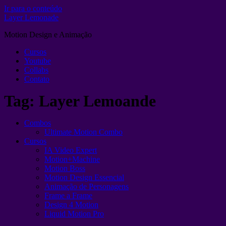
Ir para o conteúdo
Layer Lemonade
Motion Design e Animação
Cursos
Youtube
Collabs
Contato
Tag:
Layer Lemoande
Combos
Ultimate Motion Combo
Cursos
IA Video Expert
Motion+Machine
Motion Boss
Motion Design Essencial
Animação de Personagens
Frame a Frame
Design 4 Motion
Liquid Motion Pro