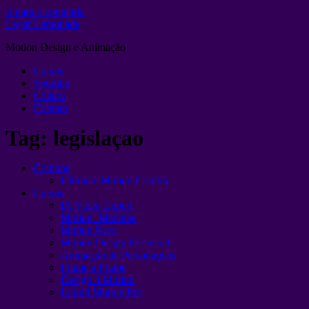
Ir para o conteúdo
Layer Lemonade
Motion Design e Animação
Cursos
Youtube
Collabs
Contato
Tag:
legislaçao
Combos
Ultimate Motion Combo
Cursos
IA Video Expert
Motion+Machine
Motion Boss
Motion Design Essencial
Animação de Personagens
Frame a Frame
Design 4 Motion
Liquid Motion Pro