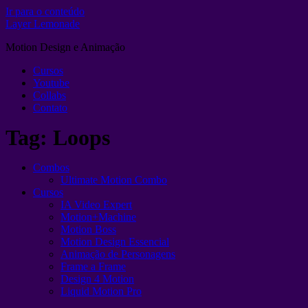
Ir para o conteúdo
Layer Lemonade
Motion Design e Animação
Cursos
Youtube
Collabs
Contato
Tag:
Loops
Combos
Ultimate Motion Combo
Cursos
IA Video Expert
Motion+Machine
Motion Boss
Motion Design Essencial
Animação de Personagens
Frame a Frame
Design 4 Motion
Liquid Motion Pro