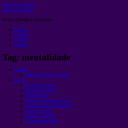
Ir para o conteúdo
Layer Lemonade
Motion Design e Animação
Cursos
Youtube
Collabs
Contato
Tag:
mentalidade
Combos
Ultimate Motion Combo
Cursos
IA Video Expert
Motion+Machine
Motion Boss
Motion Design Essencial
Animação de Personagens
Frame a Frame
Design 4 Motion
Liquid Motion Pro