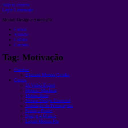
Skip to content
Layer Lemonade
Motion Design e Animação
Cursos
Youtube
Collabs
Contato
Tag:
Motivação
Combos
Ultimate Motion Combo
Cursos
IA Video Expert
Motion+Machine
Motion Boss
Motion Design Essencial
Animação de Personagens
Frame a Frame
Design 4 Motion
Liquid Motion Pro