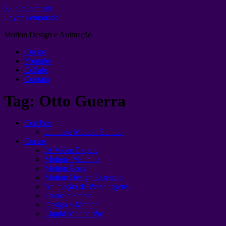
Skip to content
Layer Lemonade
Motion Design e Animação
Cursos
Youtube
Collabs
Contato
Tag:
Otto Guerra
Combos
Ultimate Motion Combo
Cursos
IA Video Expert
Motion+Machine
Motion Boss
Motion Design Essencial
Animação de Personagens
Frame a Frame
Design 4 Motion
Liquid Motion Pro