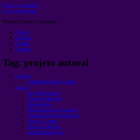
Ir para o conteúdo
Layer Lemonade
Motion Design e Animação
Cursos
Youtube
Collabs
Contato
Tag:
projeto autoral
Combos
Ultimate Motion Combo
Cursos
IA Video Expert
Motion+Machine
Motion Boss
Motion Design Essencial
Animação de Personagens
Frame a Frame
Design 4 Motion
Liquid Motion Pro