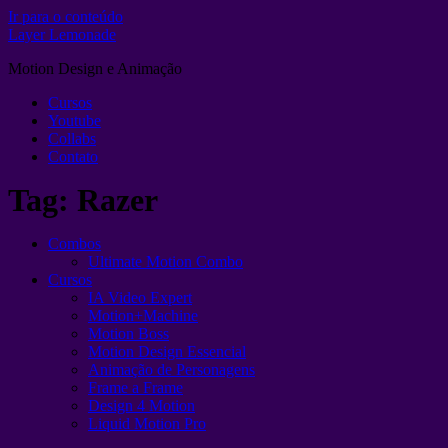
Ir para o conteúdo
Layer Lemonade
Motion Design e Animação
Cursos
Youtube
Collabs
Contato
Tag:
Razer
Combos
Ultimate Motion Combo
Cursos
IA Video Expert
Motion+Machine
Motion Boss
Motion Design Essencial
Animação de Personagens
Frame a Frame
Design 4 Motion
Liquid Motion Pro