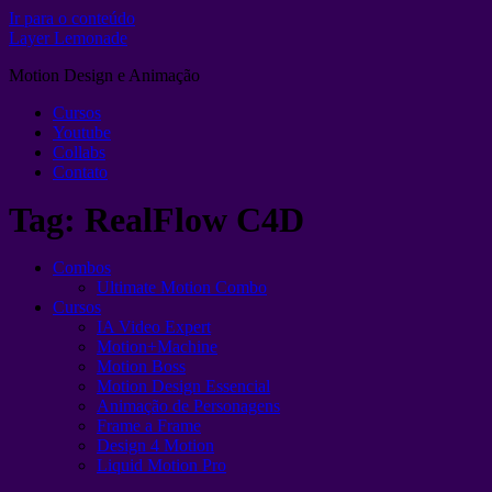
Ir para o conteúdo
Layer Lemonade
Motion Design e Animação
Cursos
Youtube
Collabs
Contato
Tag:
RealFlow C4D
Combos
Ultimate Motion Combo
Cursos
IA Video Expert
Motion+Machine
Motion Boss
Motion Design Essencial
Animação de Personagens
Frame a Frame
Design 4 Motion
Liquid Motion Pro