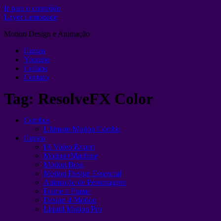
Ir para o conteúdo
Layer Lemonade
Motion Design e Animação
Cursos
Youtube
Collabs
Contato
Tag:
ResolveFX Color
Combos
Ultimate Motion Combo
Cursos
IA Video Expert
Motion+Machine
Motion Boss
Motion Design Essencial
Animação de Personagens
Frame a Frame
Design 4 Motion
Liquid Motion Pro