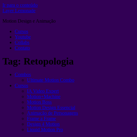
Ir para o conteúdo
Layer Lemonade
Motion Design e Animação
Cursos
Youtube
Collabs
Contato
Tag:
Retopologia
Combos
Ultimate Motion Combo
Cursos
IA Video Expert
Motion+Machine
Motion Boss
Motion Design Essencial
Animação de Personagens
Frame a Frame
Design 4 Motion
Liquid Motion Pro