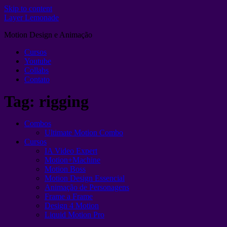
Skip to content
Layer Lemonade
Motion Design e Animação
Cursos
Youtube
Collabs
Contato
Tag:
rigging
Combos
Ultimate Motion Combo
Cursos
IA Video Expert
Motion+Machine
Motion Boss
Motion Design Essencial
Animação de Personagens
Frame a Frame
Design 4 Motion
Liquid Motion Pro