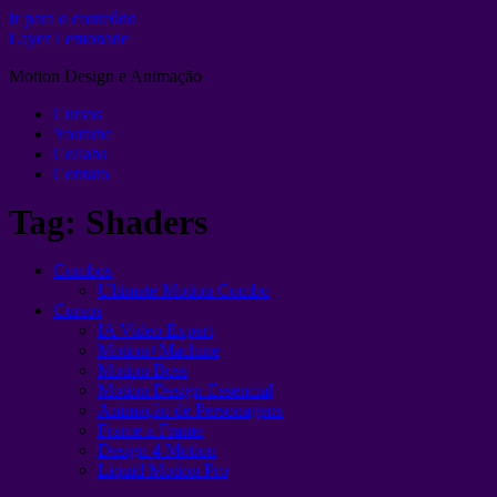
Ir para o conteúdo
Layer Lemonade
Motion Design e Animação
Cursos
Youtube
Collabs
Contato
Tag:
Shaders
Combos
Ultimate Motion Combo
Cursos
IA Video Expert
Motion+Machine
Motion Boss
Motion Design Essencial
Animação de Personagens
Frame a Frame
Design 4 Motion
Liquid Motion Pro