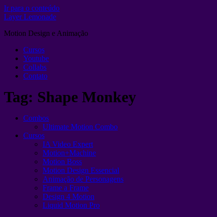
Ir para o conteúdo
Layer Lemonade
Motion Design e Animação
Cursos
Youtube
Collabs
Contato
Tag:
Shape Monkey
Combos
Ultimate Motion Combo
Cursos
IA Video Expert
Motion+Machine
Motion Boss
Motion Design Essencial
Animação de Personagens
Frame a Frame
Design 4 Motion
Liquid Motion Pro